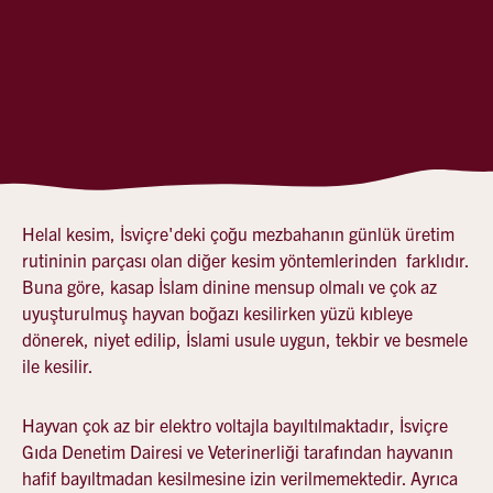
HELAL NE DEMEKTİR?
"Helal" kelimesi "caiz" veya"izin verilen" anlamına gelir.
İslam dininde tüketilmesine izin verilen gıda maddelerini,
kullanılmasına ve yapılmasına izin verilen şeyleri ve
eylemleri ifade eder.
HELAL KESİM NASIL OLUR?
Helal kesim, İsviçre'deki çoğu mezbahanın günlük üretim
rutininin parçası olan diğer kesim yöntemlerinden farklıdır.
Buna göre, kasap İslam dinine mensup olmalı ve çok az
uyuşturulmuş hayvan boğazı kesilirken yüzü kıbleye
dönerek, niyet edilip, İslami usule uygun, tekbir ve besmele
ile kesilir.
Hayvan çok az bir elektro voltajla bayıltılmaktadır, İsviçre
Gıda Denetim Dairesi ve Veterinerliği tarafından hayvanın
hafif bayıltmadan kesilmesine izin verilmemektedir. Ayrıca