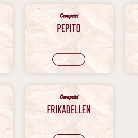
Cevapcici
PEPITO
→
Cevapcici
FRIKADELLEN