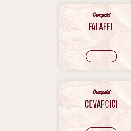
Cevapcici
FALAFEL
→
Cevapcici
CEVAPCICI