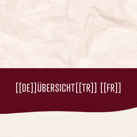
[[DE]]ÜBERSICHT[[TR]] [[FR]]