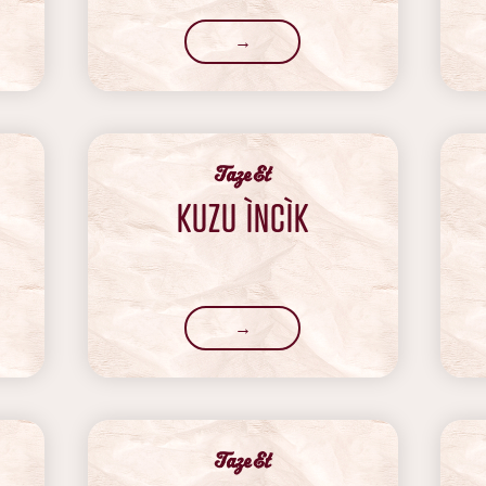
→
‍Taze Et
KUZU ÌNCÌK
→
‍Taze Et