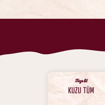
‍Taze Et
KUZU TÜM