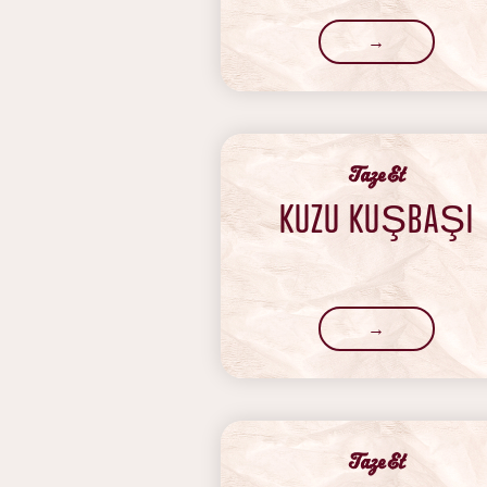
→
‍Taze Et
KUZU KUŞBAŞI
→
‍Taze Et