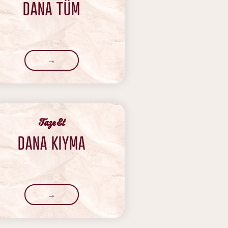
DANA TÜM
→
‍Taze Et
DANA KIYMA
→