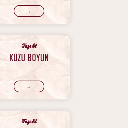
→
‍Taze Et
KUZU BOYUN
→
‍Taze Et