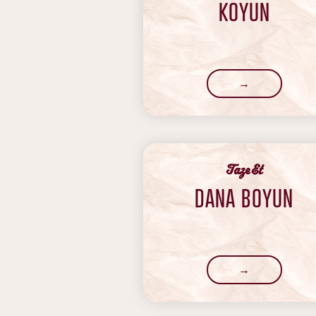
KOYUN
→
‍Taze Et
DANA BOYUN
→