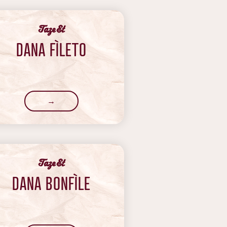
‍Taze Et
DANA FÌLETO
→
‍Taze Et
DANA BONFÌLE