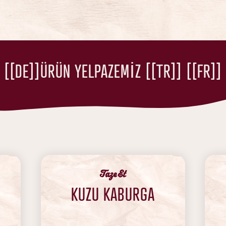
[[DE]]ÜRÜN YELPAZEMİZ [[TR]] [[FR]]
‍Taze Et
KUZU KABURGA