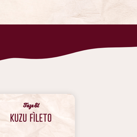
‍Taze Et
KUZU FÌLETO