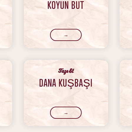
KOYUN BUT
→
‍Taze Et
DANA KUŞBAŞI
→