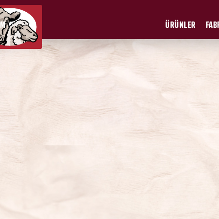
İM
ÜRÜNLER
FAB