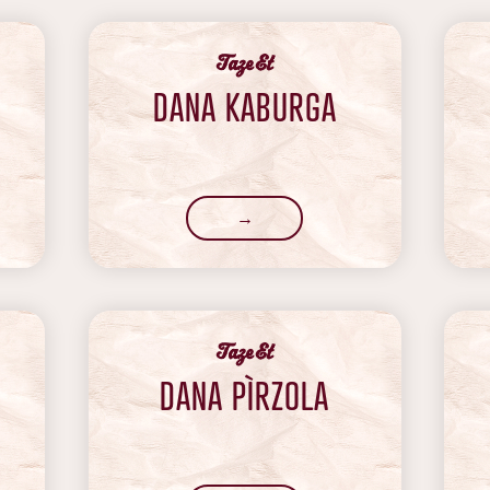
‍Taze Et
DANA KABURGA
→
‍Taze Et
DANA PÌRZOLA