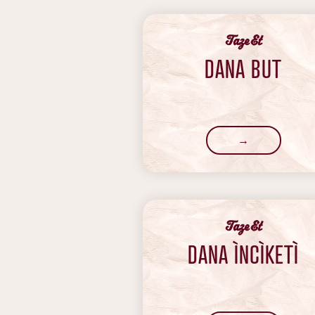
‍Taze Et
DANA BUT
→
‍Taze Et
DANA ÌNCÌKETÌ