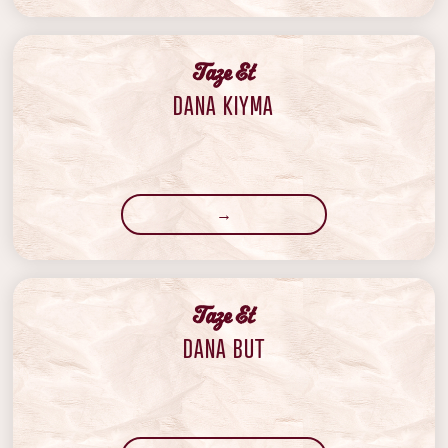
‍Taze Et
DANA KIYMA
→
‍Taze Et
DANA BUT