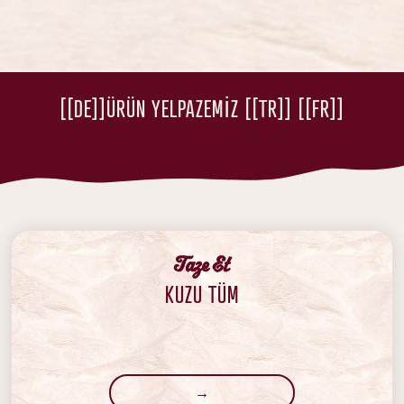
[[DE]]ÜRÜN YELPAZEMİZ [[TR]] [[FR]]
‍Taze Et
KUZU TÜM
→