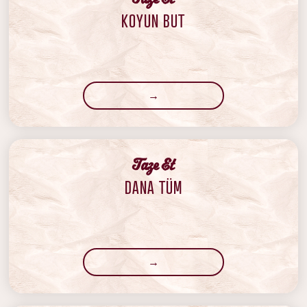
KOYUN BUT
→
‍Taze Et
DANA TÜM
→