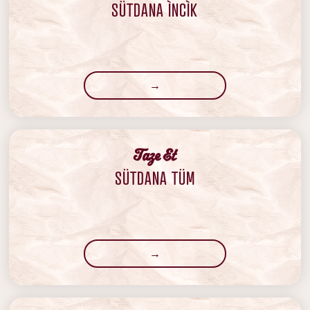
SÜTDANA ÌNCÌK
→
‍Taze Et
SÜTDANA TÜM
→