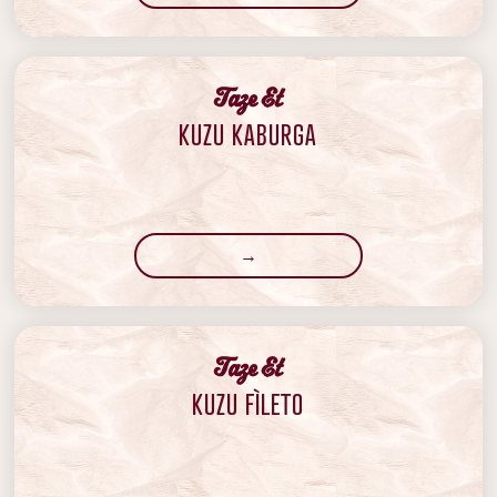
‍Taze Et
KUZU KABURGA
→
‍Taze Et
KUZU FÌLETO