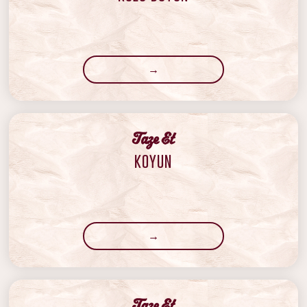
→
‍Taze Et
KOYUN
→
‍Taze Et