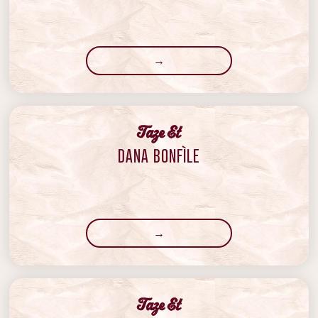
→
‍Taze Et
DANA BONFÌLE
→
‍Taze Et