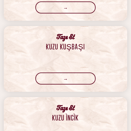
→
‍Taze Et
KUZU KUŞBAŞI
→
‍Taze Et
KUZU ÌNCÌK