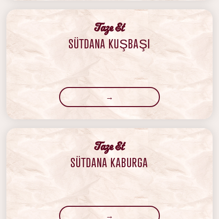
‍Taze Et
SÜTDANA KUŞBAŞI
→
‍Taze Et
SÜTDANA KABURGA
→