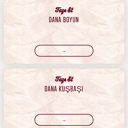
‍Taze Et
DANA BOYUN
→
‍Taze Et
DANA KUŞBAŞI
→