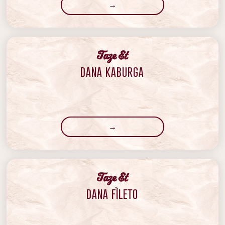
→
‍Taze Et
DANA KABURGA
→
‍Taze Et
DANA FÌLETO