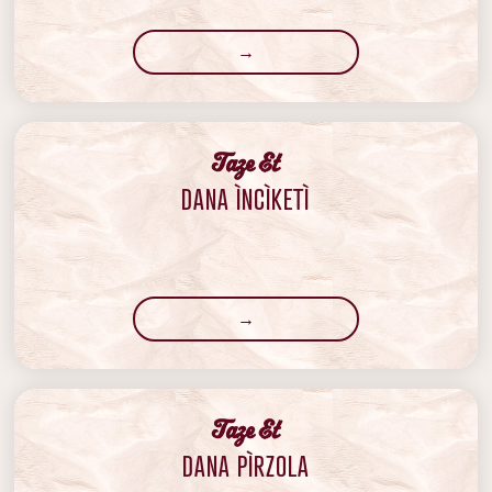
→
‍Taze Et
DANA ÌNCÌKETÌ
→
‍Taze Et
DANA PÌRZOLA